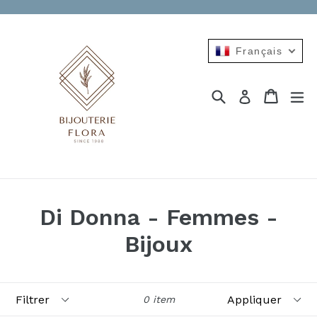
Passer
au
contenu
Français
Recherche
Panier
Panier
dé
Se connect
Di Donna - Femmes -
Bijoux
Filtrer
Appliquer
0 item